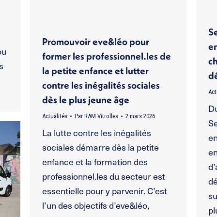
Se
Promouvoir eve&léo pour
e
ou
former les professionnel.les de
c
s
la petite enfance et lutter
d
contre les inégalités sociales
Act
dès le plus jeune âge
Du
Actualités
Par
RAM Vitrolles
2 mars 2026
Se
La lutte contre les inégalités
en
sociales démarre dès la petite
en
enfance et la formation des
d’
professionnel.les du secteur est
dé
essentielle pour y parvenir. C’est
su
l’un des objectifs d’eve&léo,
pl