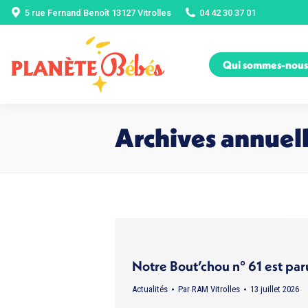
5 rue Fernand Benoît 13127 Vitrolles
04 42 30 37 01
Qui sommes-nous
Archives annuell
Notre Bout’chou n° 61 est par
Actualités
Par
RAM Vitrolles
13 juillet 2026