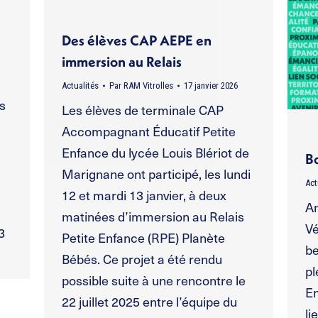
Des élèves CAP AEPE en
immersion au Relais
Actualités
Par
RAM Vitrolles
17 janvier 2026
s
Les élèves de terminale CAP
Accompagnant Éducatif Petite
Enfance du lycée Louis Blériot de
B
Marignane ont participé, les lundi
Act
12 et mardi 13 janvier, à deux
An
matinées d’immersion au Relais
Vé
3
Petite Enfance (RPE) Planète
be
Bébés. Ce projet a été rendu
pl
possible suite à une rencontre le
En
22 juillet 2025 entre l’équipe du
li