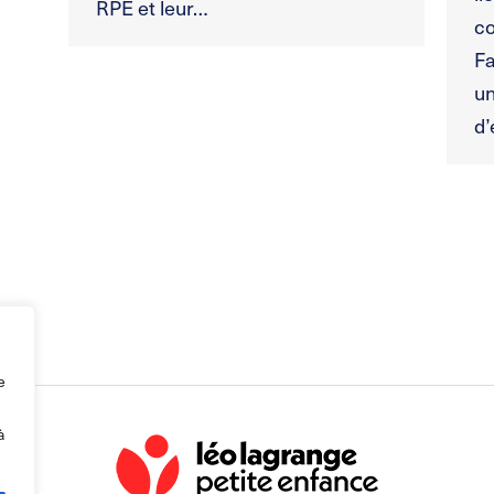
RPE et leur…
co
Fa
un
d’
e
à