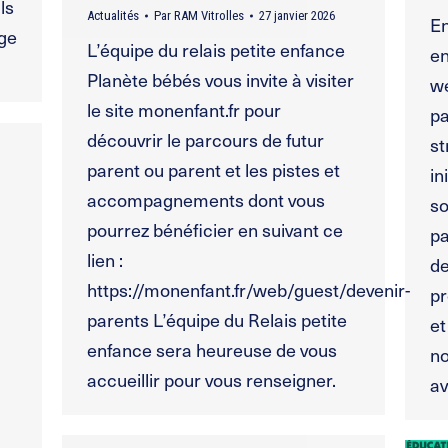
ls
Actualités
Par
RAM Vitrolles
27 janvier 2026
En
age
L’équipe du relais petite enfance
en
Planète bébés vous invite à visiter
we
le site monenfant.fr pour
pa
découvrir le parcours de futur
st
parent ou parent et les pistes et
in
accompagnements dont vous
so
pourrez bénéficier en suivant ce
pa
lien :
de
https://monenfant.fr/web/guest/devenir-
pr
parents L’équipe du Relais petite
et
enfance sera heureuse de vous
no
accueillir pour vous renseigner.
a