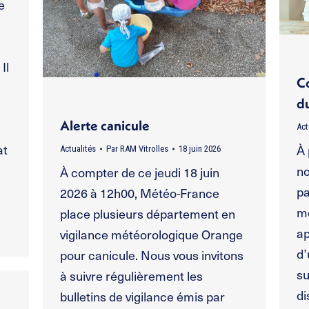
e
Il
C
du
Alerte canicule
Act
at
À 
Actualités
Par
RAM Vitrolles
18 juin 2026
n
À compter de ce jeudi 18 juin
pa
2026 à 12h00, Météo-France
m
place plusieurs département en
ap
vigilance météorologique Orange
d’
pour canicule. Nous vous invitons
su
à suivre régulièrement les
di
bulletins de vigilance émis par