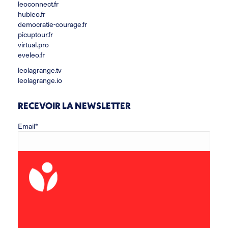
leoconnect.fr
hubleo.fr
democratie-courage.fr
picuptour.fr
virtual.pro
eveleo.fr
leolagrange.tv
leolagrange.io
RECEVOIR LA NEWSLETTER
Email*
Prénom
Nom