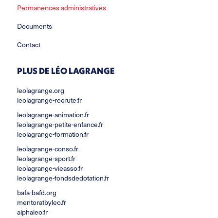
Permanences administratives
Documents
Contact
PLUS DE LÉO LAGRANGE
leolagrange.org
leolagrange-recrute.fr
leolagrange-animation.fr
leolagrange-petite-enfance.fr
leolagrange-formation.fr
leolagrange-conso.fr
leolagrange-sport.fr
leolagrange-vieasso.fr
leolagrange-fondsdedotation.fr
bafa-bafd.org
mentoratbyleo.fr
alphaleo.fr