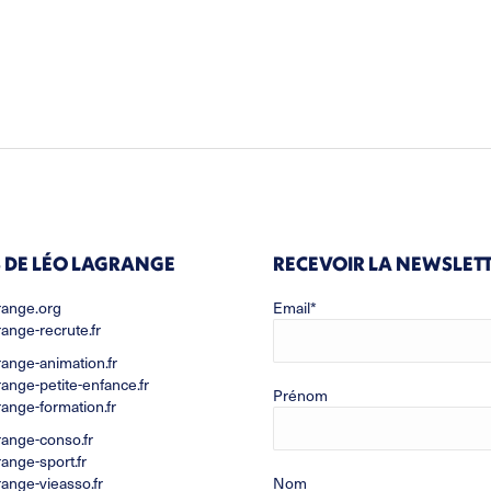
 DE LÉO LAGRANGE
RECEVOIR LA NEWSLET
range.org
Email*
range-recrute.fr
range-animation.fr
range-petite-enfance.fr
Prénom
range-formation.fr
range-conso.fr
range-sport.fr
range-vieasso.fr
Nom