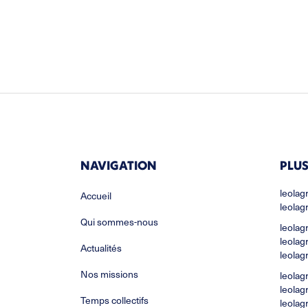
NAVIGATION
PLUS
leolag
Accueil
leolag
Qui sommes-nous
leolag
leolag
Actualités
leolag
Nos missions
leolag
leolag
Temps collectifs
leolag