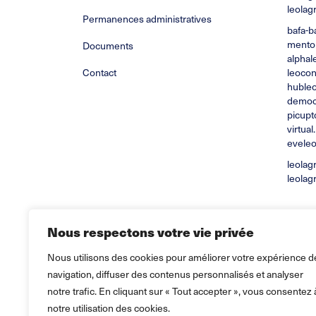
leolag
Permanences administratives
bafa-b
mentor
Documents
alphale
Contact
leocon
hubleo
democr
picupto
virtual
eveleo
leolag
leolag
Nous respectons votre vie privée
Nous utilisons des cookies pour améliorer votre expérience d
navigation, diffuser des contenus personnalisés et analyser
notre trafic. En cliquant sur « Tout accepter », vous consentez 
notre utilisation des cookies.