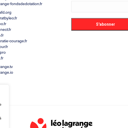
range-fondsdedotation.fr
afd.org
atbyleo.fr
o.fr
nect.fr
.fr
atie-courage.fr
ur.fr
.pro
.fr
range.tv
range.io
e
à