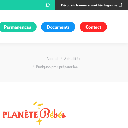
Recherche
Découvrir le mouvement Léo Lagrange
:
Permanences
Documents
Contact
Vous êtes ici :
Accueil
Actualités
Pratiques pro : préparer les…