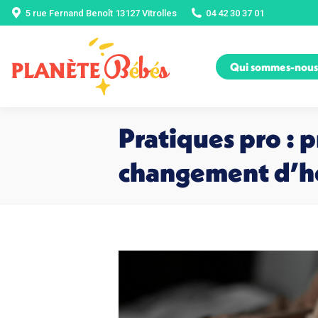
5 rue Fernand Benoît 13127 Vitrolles
04 42 30 37 01
Qui sommes-nous
Pratiques pro : p
changement d’h