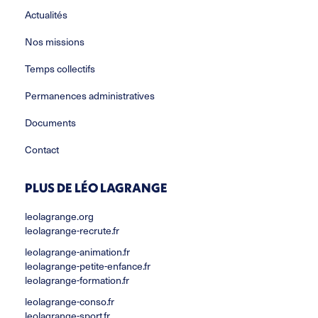
Actualités
Nos missions
Temps collectifs
Permanences administratives
Documents
Contact
PLUS DE LÉO LAGRANGE
leolagrange.org
leolagrange-recrute.fr
leolagrange-animation.fr
leolagrange-petite-enfance.fr
leolagrange-formation.fr
leolagrange-conso.fr
leolagrange-sport.fr