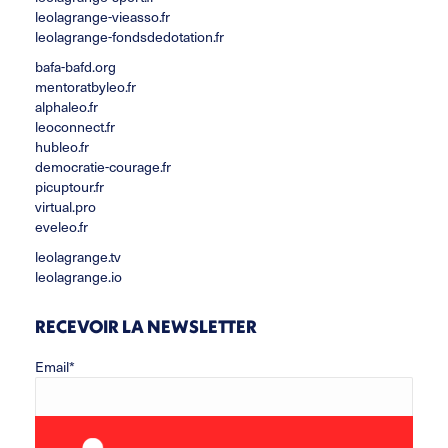
leolagrange-vieasso.fr
leolagrange-fondsdedotation.fr
bafa-bafd.org
mentoratbyleo.fr
alphaleo.fr
leoconnect.fr
hubleo.fr
democratie-courage.fr
picuptour.fr
virtual.pro
eveleo.fr
leolagrange.tv
leolagrange.io
RECEVOIR LA NEWSLETTER
Email*
Prénom