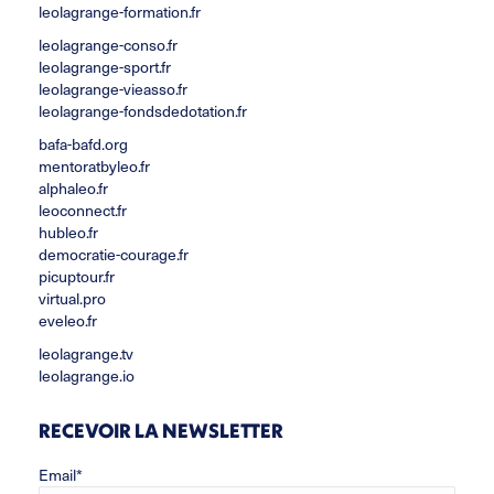
leolagrange-formation.fr
leolagrange-conso.fr
leolagrange-sport.fr
leolagrange-vieasso.fr
leolagrange-fondsdedotation.fr
bafa-bafd.org
mentoratbyleo.fr
alphaleo.fr
leoconnect.fr
hubleo.fr
democratie-courage.fr
picuptour.fr
virtual.pro
eveleo.fr
leolagrange.tv
leolagrange.io
RECEVOIR LA NEWSLETTER
Email*