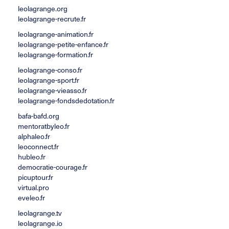
leolagrange.org
leolagrange-recrute.fr
leolagrange-animation.fr
leolagrange-petite-enfance.fr
leolagrange-formation.fr
leolagrange-conso.fr
leolagrange-sport.fr
leolagrange-vieasso.fr
leolagrange-fondsdedotation.fr
bafa-bafd.org
mentoratbyleo.fr
alphaleo.fr
leoconnect.fr
hubleo.fr
democratie-courage.fr
picuptour.fr
virtual.pro
eveleo.fr
leolagrange.tv
leolagrange.io