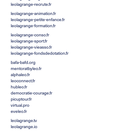
leolagrange-recrute.fr
leolagrange-animation.fr
leolagrange-petite-enfance.fr
leolagrange-formation.fr
leolagrange-conso.fr
leolagrange-sport.fr
leolagrange-vieasso.fr
leolagrange-fondsdedotation.fr
bafa-bafd.org
mentoratbyleo.fr
alphaleo.fr
leoconnect.fr
hubleo.fr
democratie-courage.fr
picuptour.fr
virtual.pro
eveleo.fr
leolagrange.tv
leolagrange.io