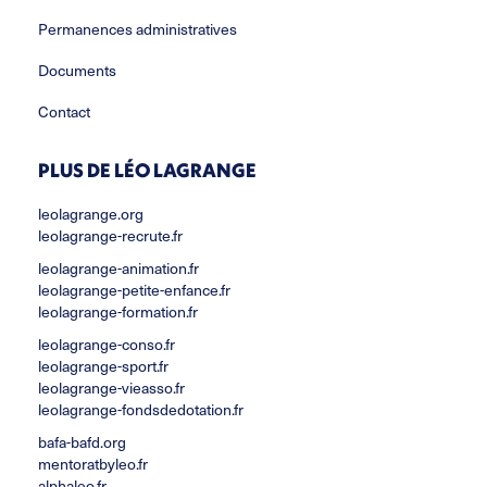
Permanences administratives
Documents
Contact
PLUS DE LÉO LAGRANGE
leolagrange.org
leolagrange-recrute.fr
leolagrange-animation.fr
leolagrange-petite-enfance.fr
leolagrange-formation.fr
leolagrange-conso.fr
leolagrange-sport.fr
leolagrange-vieasso.fr
leolagrange-fondsdedotation.fr
bafa-bafd.org
mentoratbyleo.fr
alphaleo.fr