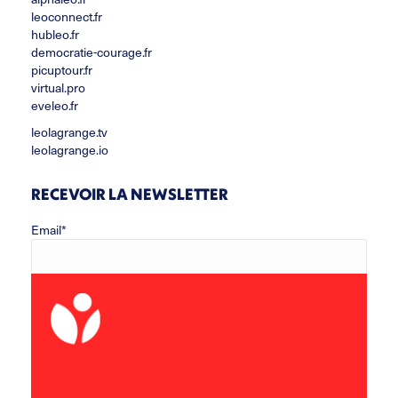
leoconnect.fr
hubleo.fr
democratie-courage.fr
picuptour.fr
virtual.pro
eveleo.fr
leolagrange.tv
leolagrange.io
RECEVOIR LA NEWSLETTER
Email*
Prénom
Nom