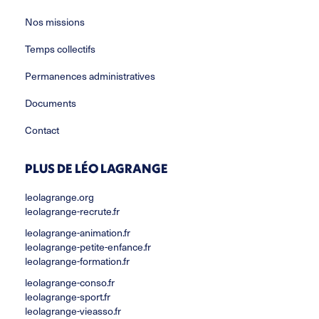
Nos missions
Temps collectifs
Permanences administratives
Documents
Contact
PLUS DE LÉO LAGRANGE
leolagrange.org
leolagrange-recrute.fr
leolagrange-animation.fr
leolagrange-petite-enfance.fr
leolagrange-formation.fr
leolagrange-conso.fr
leolagrange-sport.fr
leolagrange-vieasso.fr