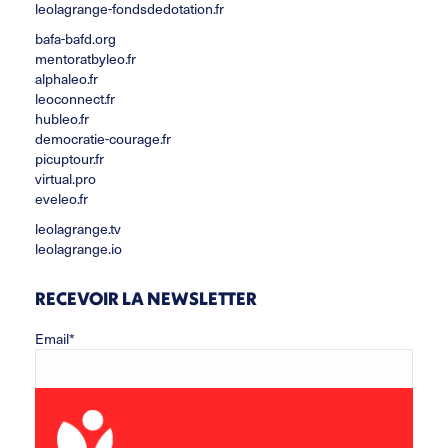
leolagrange-fondsdedotation.fr
bafa-bafd.org
mentoratbyleo.fr
alphaleo.fr
leoconnect.fr
hubleo.fr
democratie-courage.fr
picuptour.fr
virtual.pro
eveleo.fr
leolagrange.tv
leolagrange.io
RECEVOIR LA NEWSLETTER
Email*
Prénom